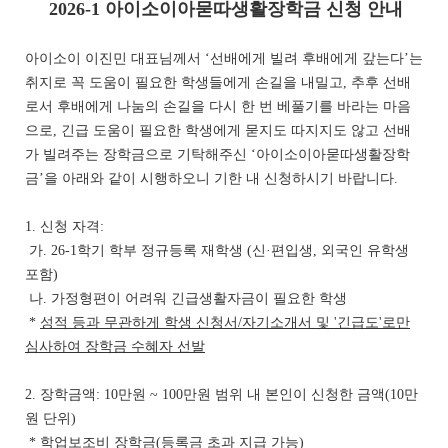
2026-1 아이소이아묻따생활장학금 신청 안내
아이소이 이진민 대표님께서 ‘선배에게 빌려 후배에게 갚는다’는
취지로 꼭 도움이 필요한 학생들에게 손길을 내밀고, 추후 선배
로서 후배에게 나눔의 손길을 다시 한 번 베풀기를 바라는 마음
으로, 긴급 도움이 필요한 학생에게 묻지도 따지지도 않고 선배
가 빌려주는 장학금으로 기탁해주신 ‘아이소이아묻따생활장학
금’을 아래와 같이 시행하오니 기한 내 신청하시기 바랍니다.
1. 신청 자격:
가. 26-1학기 학부 정규등록 재학생 (신·편입생, 외국인 유학생
포함)
나. 가정형편이 어려워 긴급생활자금이 필요한 학생
*
성적 등과 무관하게 학생 신청서
/
자기소개서 및 '긴급도'로만
심사
하여 장학금 수혜자 선발
2. 장학금액: 10만원 ~ 100만원 범위 내 본인이 신청한 금액(10만
원 단위)
* 학업보조비 장학금(
등록금 초과 지급 가능
)