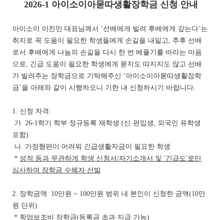
2026-1 아이소이아묻따생활장학금 신청 안내
아이소이 이진민 대표님께서 ‘선배에게 빌려 후배에게 갚는다’는
취지로 꼭 도움이 필요한 학생들에게 손길을 내밀고, 추후 선배
로서 후배에게 나눔의 손길을 다시 한 번 베풀기를 바라는 마음
으로, 긴급 도움이 필요한 학생에게 묻지도 따지지도 않고 선배
가 빌려주는 장학금으로 기탁해주신 ‘아이소이아묻따생활장학
금’을 아래와 같이 시행하오니 기한 내 신청하시기 바랍니다.
1. 신청 자격:
가. 26-1학기 학부 정규등록 재학생 (신·편입생, 외국인 유학생
포함)
나. 가정형편이 어려워 긴급생활자금이 필요한 학생
*
성적 등과 무관하게 학생 신청서
/
자기소개서 및 '긴급도'로만
심사
하여 장학금 수혜자 선발
2. 장학금액: 10만원 ~ 100만원 범위 내 본인이 신청한 금액(10만
원 단위)
* 학업보조비 장학금(
등록금 초과 지급 가능
)