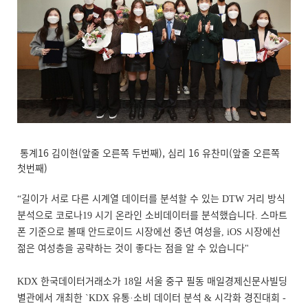
통계16 김이현(앞줄 오른쪽 두번째), 심리 16 유찬미(앞줄 오른쪽
첫번째)
길이가 서로 다른 시계열 데이터를 분석할 수 있는
거리 방식
“
DTW
분석으로 코로나
시기 온라인 소비데이터를 분석했습니다
스마트
19
.
폰 기준으로 볼때 안드로이드 시장에선 중년 여성을
시장에선
, iOS
젊은 여성층을 공략하는 것이 좋다는 점을 알 수 있습니다
"
한국데이터거래소가
일 서울 중구 필동 매일경제신문사빌딩
KDX
18
별관에서 개최한
유통
소비 데이터 분석
시각화 경진대회
`KDX
·
&
-