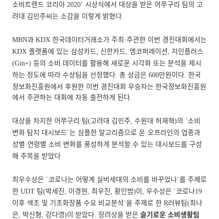
소비트렌드 코리아
시상식에서 대상을 받은 어쭈구리 팀의 고
2020`
려대 김민주씨는 소감을 이렇게 밝혔다
.
과
한국데이터거래소가 주최
주관한 이번 경진대회에서는
MBN
KDX
·
플랫폼에 있는 삼성카드
신한카드
엠코퍼레이션
지인플러스
KDX
,
,
,
등의 소비 데이터를 활용해 새로운 시각화 또는 분석을 제시
(Gin+)
하는 정도에 따라 수상팀을 선정했다
총 상금은
만원이다
한국
.
600
.
정보화진흥원에서 후원한 이번 경진대회 우승자는 한국정보화진흥원
에서 주관하는 대회에 자동 출전하게 된다
.
대상을 차지한 어쭈구리 팀
고려대 김민주
수원대 허재혁
의
소비
(
,
)
`
변화 탐지 대시보드
는 심플한 알고리즘으로 온
오프라인의 업종과
`
·
성별
연령별 소비 변화를 풍성하게 분석할 수 있는 대시보드를 구성
·
해 주목을 받았다
.
최우수상은
코로나는 어떻게 실버세대의 소비를 바꾸었나
를 주제로
`
`
한
팀
박세진
이경현
최우진
황인범
이
우수상은
코로나
UDT
(
,
,
,
)
,
`
19
이후 색조 및 기초화장품 수요 비교분석
을 주제로 한
러뷰팀
최나
`
R
(
은
박신형
강다영
이 받았다
장려상을 받은
슬기로운 소비생활팀
,
,
)
.