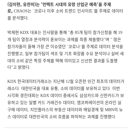
(김이현, 유찬미)는 '언택트 시대의 유망 산업군 예측'을 주제
로,
는
코로나 이후 소비 트렌드 인사이트
를 주제로 데이터
CHAOS
`
`
를 분석했다
.
박재현
대표는 인사말을 통해
총
개 팀이 참가신청을 해
KDX
"
85
19
개 팀이 열정과 분석력이 돋보이는 과제를 최종 제출했다
며
많은
"
"
참가자들이 올해 가장 큰 이슈였던
코로나
를 주제로 데이터 분석을
`
`
진행했고
일부 참가팀이 색조 및 기초 화장품 수요 분석이나 실버 세
,
대의 소비 같은 특정 주제를 택해 의미있고 신선한 결과를 도출했
다
고 밝혔다
"
.
한국데이터거래소는 지난해
월 오픈한 민간 최초의 데이터거
KDX
12
래소다
대한민국을 대표 유통
소비 데이터를 보유하고 있다
이번
.
,
.
시각화 경진대회는
데이터 중에서도 삼성카드와 신한카드가 보
KDX
유하고 있는 일별 카드 거래건수 데이터
엠코퍼레이션의 온라인 실
,
구매 데이터
지인플러스의 부동산 데이터와 매일경제 및
의 뉴
,
MBN
스 데이터로 대한민국의 소비 흐름을 파악하는 과제를 진행했다
.